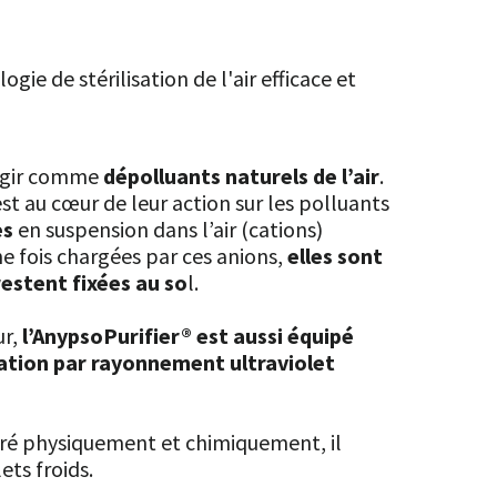
ogie de stérilisation de l'air efficace et
 agir comme
dépolluants naturels de l’air
.
st au cœur de leur action sur les polluants
es
en suspension dans l’air (cations)
ne fois chargées par ces anions,
elles sont
restent fixées au so
l.
r,
l’AnypsoPurifier® est aussi équipé
sation par rayonnement ultraviolet
iltré physiquement et chimiquement, il
ets froids.