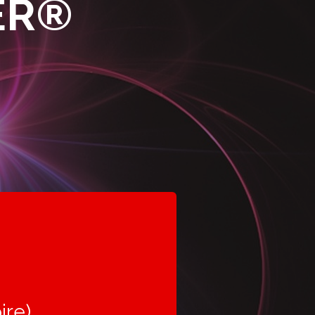
ER®
ire)