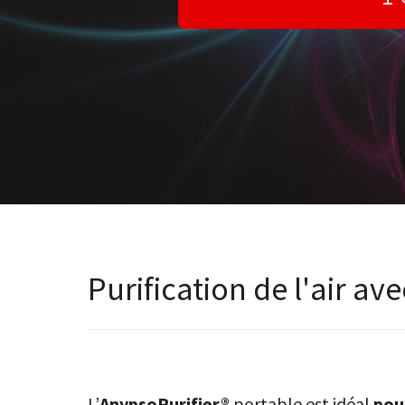
Purification de l'air av
L’
AnypsoPurifier®
portable est idéal
pou