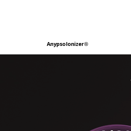
AnypsoIonizer®