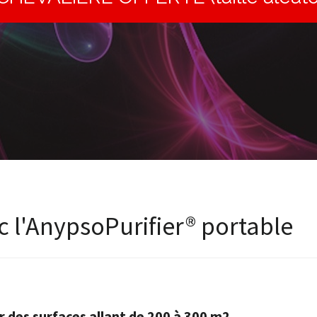
ec l'AnypsoPurifier® portable
r des surfaces allant de 200 à 300 m2
.