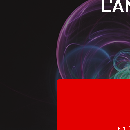
L'
+ 1