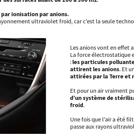
e
par ionisation par anions.
 rayonnement ultraviolet froid, car c’est la seule technol
Les anions vont en effet
La force électrostatique e
:
les particules polluant
attirent les anions
. Et u
attirées par la Terre et 
Et pour un air vraiment pu
d’un système de stérili
froid
.
Une fois que l’air a été f
passe aux rayons ultraviol