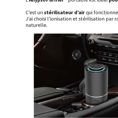
C’est un
stérilisateur d’air
qui fonctionn
J’ai choisi l’ionisation et stérilisation par
naturelle.